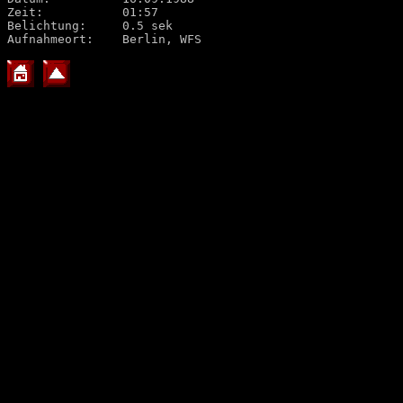
Zeit:		01:57

Belichtung:	0.5 sek

Aufnahmeort:	Berlin, WFS