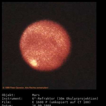
Objekt:		Mars

Instrument:	6"-Refraktor (30m Okularprojektion)

Film:		E 1600 P (umkopiert auf CT 100)

Datum:		16.09.1988
